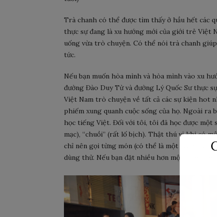
Trà chanh có thể được tìm thấy ở hầu hết các 
thực sự đang là xu hướng mới của giới trẻ Việt
uống vừa trò chuyện. Có thể nói trà chanh giúp
tức.
Nếu bạn muốn hòa mình và hòa mình vào xu hư
đường Đào Duy Từ và đường Lý Quốc Sư thực sự 
Việt Nam trò chuyện về tất cả các sự kiện hot n
phiếm xung quanh cuộc sống của họ. Ngoài ra b
học tiếng Việt. Đối với tôi, tôi đã học được một
mạc), “chuồi” (rất lố bịch). Thật thú vị khi có 
C
chỉ nên gọi từng món (có thể là một tách trà,
dùng thử. Nếu bạn đặt nhiều hơn một chiếc, yếu 