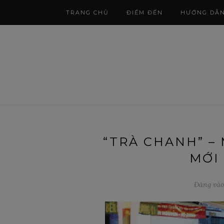
TRANG CHỦ
ĐIỂM ĐẾN
HƯỚNG DẪ
“TRÀ CHANH” –
MỚI
Đăng vào