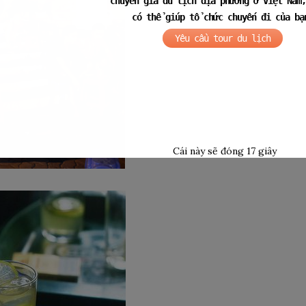
chuyên gia du lịch địa phương ở Việt Nam,
có thể giúp tổ chức chuyến đi của bạ
Yêu cầu tour du lịch
Cái này sẽ đóng
16
giây