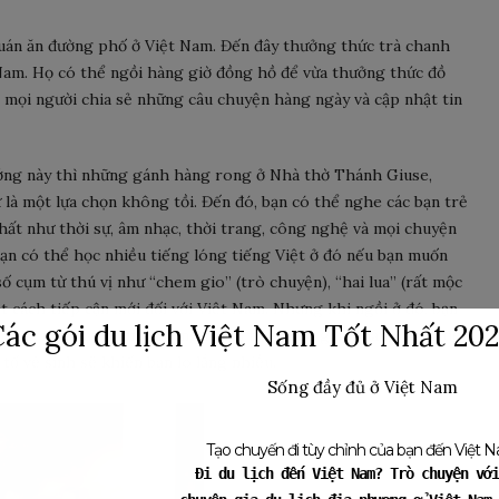
quán ăn đường phố ở Việt Nam. Đến đây thưởng thức trà chanh
 Nam. Họ có thể ngồi hàng giờ đồng hồ để vừa thưởng thức đồ
 mọi người chia sẻ những câu chuyện hàng ngày và cập nhật tin
ớng này thì những gánh hàng rong ở Nhà thờ Thánh Giuse,
là một lựa chọn không tồi. Đến đó, bạn có thể nghe các bạn trẻ
hất như thời sự, âm nhạc, thời trang, công nghệ và mọi chuyện
ạn có thể học nhiều tiếng lóng tiếng Việt ở đó nếu bạn muốn
 số cụm từ thú vị như “chem gio” (trò chuyện), “hai lua” (rất mộc
một cách tiếp cận mới đối với Việt Nam. Nhưng khi ngồi ở đó, bạn
ác gói du lịch Việt Nam Tốt Nhất 20
 một đĩa nhỏ hạt hướng dương rang) từ những gánh hàng rong để
tố vệ sinh sẽ khiến bạn lo lắng nhiều.
Sống đầy đủ ở Việt Nam
Tạo chuyến đi tùy chỉnh của bạn đến Việt 
Đi du lịch đến Việt Nam? Trò chuyện với