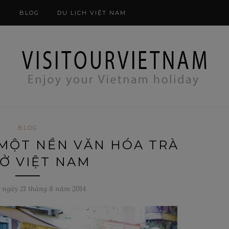
Kiểm tra phương thức
N
BLOG
DU LỊCH VIỆT NAM
BLOG
 MỘT NỀN VĂN HÓA TRÀ
 Ở VIỆT NAM
 ngày 21 tháng 8 năm 2014