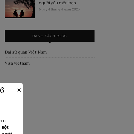
người yêu mến bạn
Ngày 4 tháng 4 năm 2025
DANH SÁCH BLOG
Đại sứ quán Việt Nam
Visa vietnam
26
✕
Nam
 một