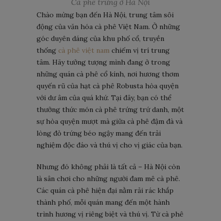
Cà phê trứng ở Hà Nội
Chào mừng bạn đến Hà Nội, trung tâm sôi
động của văn hóa cà phê Việt Nam. Ở những
góc duyên dáng của khu phố cổ, truyền
thống
cà phê việt nam
chiếm vị trí trung
tâm. Hãy tưởng tượng mình đang ở trong
những quán cà phê cổ kính, nơi hương thơm
quyến rũ của hạt cà phê Robusta hòa quyện
với dư âm của quá khứ. Tại đây, bạn có thể
thưởng thức món cà phê trứng trứ danh, một
sự hòa quyện mượt mà giữa cà phê đậm đà và
lòng đỏ trứng béo ngậy mang đến trải
nghiệm độc đáo và thú vị cho vị giác của bạn.
Nhưng đó không phải là tất cả – Hà Nội còn
là sân chơi cho những người đam mê cà phê.
Các quán cà phê hiện đại nằm rải rác khắp
thành phố, mỗi quán mang đến một hành
trình hương vị riêng biệt và thú vị. Từ cà phê