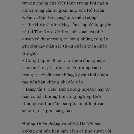
truyền thống của Việt Nam trong khi ngắm
nhìn khung cảnh ngoạn mục của Hồ Hoàn
Kiếm và Cầu Đỏ mang tính biểu tượng.
– The Note Coffee: Hãy sẵn sàng để bị quyến
rũ tại The Note Coffee, một quán cà phê
quyến rũ được trang trí bằng những tờ giấy
ghi chú đầy màu sắc từ du khách trên khắp
thế giới.
– Cong Caphe: Bước vào thiên đường mộc
mạc tại Cong Caphe, nơi có phong cách
trang trí cổ điển và những kỷ vật thời chiến
tạo nên bầu không khí độc đáo.
– Đang tải T Cafe: Điểm nóng hipster này tự
hào có bầu không khí công nghiệp thời
thượng và thực đơn bao gồm một loạt các
sáng tạo cà phê sáng tạo.
Những thiên đường cà phê ở Hà Nội này
không chỉ hứa hẹn một tách cà phê tuyệt vời