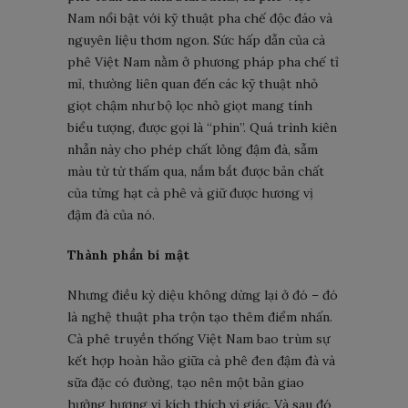
Nam nổi bật với kỹ thuật pha chế độc đáo và
nguyên liệu thơm ngon. Sức hấp dẫn của cà
phê Việt Nam nằm ở phương pháp pha chế tỉ
mỉ, thường liên quan đến các kỹ thuật nhỏ
giọt chậm như bộ lọc nhỏ giọt mang tính
biểu tượng, được gọi là “phin”. Quá trình kiên
nhẫn này cho phép chất lỏng đậm đà, sẫm
màu từ từ thấm qua, nắm bắt được bản chất
của từng hạt cà phê và giữ được hương vị
đậm đà của nó.
Thành phần bí mật
Nhưng điều kỳ diệu không dừng lại ở đó – đó
là nghệ thuật pha trộn tạo thêm điểm nhấn.
Cà phê truyền thống Việt Nam bao trùm sự
kết hợp hoàn hảo giữa cà phê đen đậm đà và
sữa đặc có đường, tạo nên một bản giao
hưởng hương vị kích thích vị giác. Và sau đó