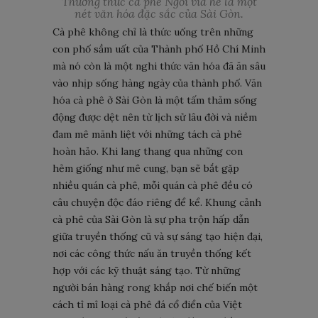
Thưởng thức cà phê Ngồi vỉa hè là một
nét văn hóa đặc sắc của Sài Gòn.
Cà phê không chỉ là thức uống trên những
con phố sầm uất của Thành phố Hồ Chí Minh
mà nó còn là một nghi thức văn hóa đã ăn sâu
vào nhịp sống hàng ngày của thành phố. Văn
hóa cà phê ở Sài Gòn là một tấm thảm sống
động được dệt nên từ lịch sử lâu đời và niềm
đam mê mãnh liệt với những tách cà phê
hoàn hảo. Khi lang thang qua những con
hẻm giống như mê cung, bạn sẽ bắt gặp
nhiều quán cà phê, mỗi quán cà phê đều có
câu chuyện độc đáo riêng để kể. Khung cảnh
cà phê của Sài Gòn là sự pha trộn hấp dẫn
giữa truyền thống cũ và sự sáng tạo hiện đại,
nơi các công thức nấu ăn truyền thống kết
hợp với các kỹ thuật sáng tạo. Từ những
người bán hàng rong khắp nơi chế biến một
cách tỉ mỉ loại cà phê đá cổ điển của Việt