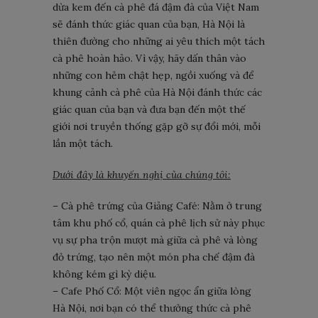
dừa kem đến cà phê đá đậm đà của Việt Nam
sẽ đánh thức giác quan của bạn, Hà Nội là
thiên đường cho những ai yêu thích một tách
cà phê hoàn hảo. Vì vậy, hãy dấn thân vào
những con hẻm chật hẹp, ngồi xuống và để
khung cảnh cà phê của Hà Nội đánh thức các
giác quan của bạn và đưa bạn đến một thế
giới nơi truyền thống gặp gỡ sự đổi mới, mỗi
lần một tách.
Dưới đây là khuyến nghị của chúng tôi:
– Cà phê trứng của Giảng Café: Nằm ở trung
tâm khu phố cổ, quán cà phê lịch sử này phục
vụ sự pha trộn mượt mà giữa cà phê và lòng
đỏ trứng, tạo nên một món pha chế đậm đà
không kém gì kỳ diệu.
– Cafe Phố Cổ: Một viên ngọc ẩn giữa lòng
Hà Nội, nơi bạn có thể thưởng thức cà phê