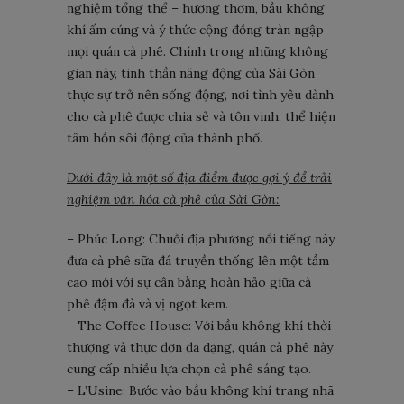
nghiệm tổng thể – hương thơm, bầu không
khí ấm cúng và ý thức cộng đồng tràn ngập
mọi quán cà phê. Chính trong những không
gian này, tinh thần năng động của Sài Gòn
thực sự trở nên sống động, nơi tình yêu dành
cho cà phê được chia sẻ và tôn vinh, thể hiện
tâm hồn sôi động của thành phố.
Dưới đây là một số địa điểm được gợi ý để trải
nghiệm văn hóa cà phê của Sài Gòn:
– Phúc Long: Chuỗi địa phương nổi tiếng này
đưa cà phê sữa đá truyền thống lên một tầm
cao mới với sự cân bằng hoàn hảo giữa cà
phê đậm đà và vị ngọt kem.
– The Coffee House: Với bầu không khí thời
thượng và thực đơn đa dạng, quán cà phê này
cung cấp nhiều lựa chọn cà phê sáng tạo.
– L’Usine: Bước vào bầu không khí trang nhã