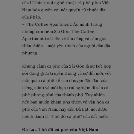
của L’Usine, nơi nghệ thuật cà phê phin Việt
Nam hòa quyện với nét quyến rũ thuộc địa
của Pháp.
– The Coffee Apartment: Ẩn mình trong
những con hẻm Sài Gòn, The Coffee
Apartment toát lên vẻ ấm cúng và cảm giác
thân thiện – một yêu thích của người dân địa
phương.
Khung cảnh cà phê của Sài Gòn là sự kết hợp
sôi động giữa truyền thống và sự đổi mới, với
mỗi quán cà phê kể câu chuyện độc đáo của
riêng mình và mời bạn trải nghiệm di sản cà
phê phong phú của thành phố. Tuy nhiên,
nếu bạn muốn khám phá thêm về văn hóa cà
phê của Việt Nam, hãy đến Đà Lạt, nơi được
mệnh danh là “Thủ đô cà phê” của đất nước.
Đà Lạt: Thủ đô cà phê của Việt Nam