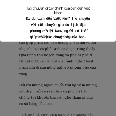
ôn hòa của thành phố là nơi lý tưởng để
trồng hạt cà phê Arabica, loại cà phê nổi
Tạo chuyến đi tùy chỉnh của bạn đến Việt
tiếng với hương vị tinh tế.
Nam
Đi du lịch đến Việt Nam? Trò chuyện
Những đồn điền cà phê đẹp như tranh vẽ ở
với một chuyên gia du lịch địa
Đà Lạt mang đến khung cảnh tuyệt đẹp cho
phương ở Việt Nam, người có thể
du khách khám phá. Khí hậu độc đáo và độ
Cái này sẽ đóng
14
giây
giúp tổ chức chuyến đi của bạn.
cao góp phần tạo nên hương vị êm dịu và dịu
Yêu cầu tour du lịch
nhẹ của hạt cà phê Arabica được trồng ở đây.
Quá trình thu hoạch, rang và pha cà phê ở
Đà Lạt được coi là một loại hình nghệ thuật,
phản ánh di sản nông nghiệp phong phú của
vùng.
Đối với những người muốn trải nghiệm những
nét đẹp nhất của văn hóa cà phê Đà Lạt,
chúng tôi khuyên bạn nên ghé thăm những
cơ sở hàng đầu sau:
– Cà phê Là Việt: Viên ngọc địa phương này