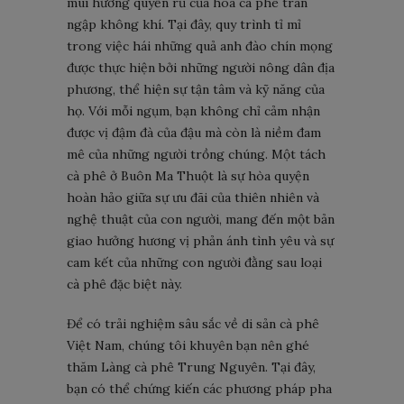
mùi hương quyến rũ của hoa cà phê tràn
ngập không khí. Tại đây, quy trình tỉ mỉ
trong việc hái những quả anh đào chín mọng
được thực hiện bởi những người nông dân địa
phương, thể hiện sự tận tâm và kỹ năng của
họ. Với mỗi ngụm, bạn không chỉ cảm nhận
được vị đậm đà của đậu mà còn là niềm đam
mê của những người trồng chúng. Một tách
cà phê ở Buôn Ma Thuột là sự hòa quyện
hoàn hảo giữa sự ưu đãi của thiên nhiên và
nghệ thuật của con người, mang đến một bản
giao hưởng hương vị phản ánh tình yêu và sự
cam kết của những con người đằng sau loại
cà phê đặc biệt này.
Để có trải nghiệm sâu sắc về di sản cà phê
Việt Nam, chúng tôi khuyên bạn nên ghé
thăm Làng cà phê Trung Nguyên. Tại đây,
bạn có thể chứng kiến ​​các phương pháp pha