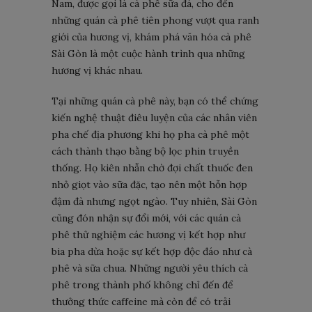
Nam, được gọi là cà phê sữa đá, cho đến
những quán cà phê tiên phong vượt qua ranh
giới của hương vị, khám phá văn hóa cà phê
Sài Gòn là một cuộc hành trình qua những
hương vị khác nhau.
Tại những quán cà phê này, bạn có thể chứng
kiến ​​nghệ thuật điêu luyện của các nhân viên
pha chế địa phương khi họ pha cà phê một
cách thành thạo bằng bộ lọc phin truyền
thống. Họ kiên nhẫn chờ đợi chất thuốc đen
nhỏ giọt vào sữa đặc, tạo nên một hỗn hợp
đậm đà nhưng ngọt ngào. Tuy nhiên, Sài Gòn
cũng đón nhận sự đổi mới, với các quán cà
phê thử nghiệm các hương vị kết hợp như
bia pha dừa hoặc sự kết hợp độc đáo như cà
phê và sữa chua. Những người yêu thích cà
phê trong thành phố không chỉ đến để
thưởng thức caffeine mà còn để có trải