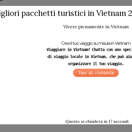
tate è il periodo più adatto per nuotare, ma alcune spiagge nel
igliori pacchetti turistici in Vietnam 
ro e nel sud del Vietnam sono adatte anche per i viaggi in
ggia in inverno. Prenota un tour con Eviva Tour Vietnam per
Vivere pienamente in Vietnam
rti un momento di qualità alla grande…
ebbraio 2015
Crea il tuo viaggio su misura in Vietnam
Viaggiare in Vietnam? Chatta con uno spec
di viaggio locale in Vietnam, che può aiu
organizzare il tuo viaggio.
Tour di richiesta
Questo si chiuderà in
17
secondi