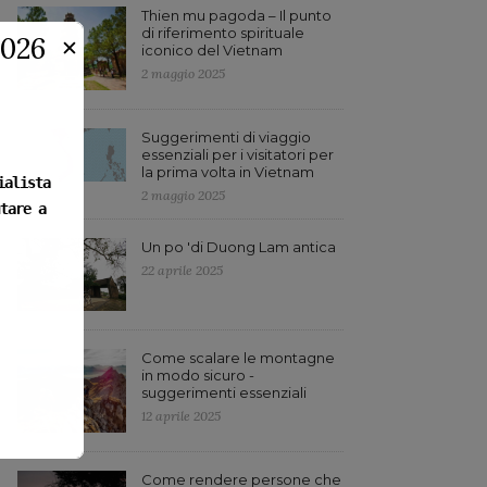
Thien mu pagoda – Il punto
di riferimento spirituale
2026
✕
iconico del Vietnam
2 maggio 2025
Suggerimenti di viaggio
essenziali per i visitatori per
la prima volta in Vietnam
ialista
2 maggio 2025
tare a
Un po 'di Duong Lam antica
22 aprile 2025
Come scalare le montagne
in modo sicuro -
suggerimenti essenziali
12 aprile 2025
Come rendere persone che