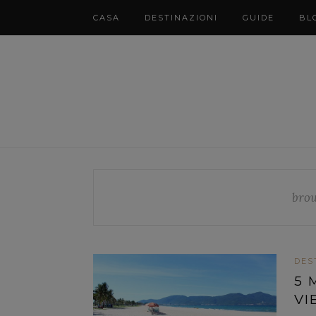
CASA
DESTINAZIONI
GUIDE
BL
bro
DES
5 
VI