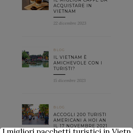
IL MIGLIOR CAFFÈ DA
ACQUISTARE IN
VIETNAM
22 dicembre 2023
BLOG
IL VIETNAM È
AMICHEVOLE CON I
TURISTI?
15 dicembre 2023
BLOG
ACCOGLI 200 TURISTI
AMERICANI A HOI AN
IL 17 NOVEMBRE 2021
I migliori pacchetti turistici in Vietn
SECONDO IL NUOVO