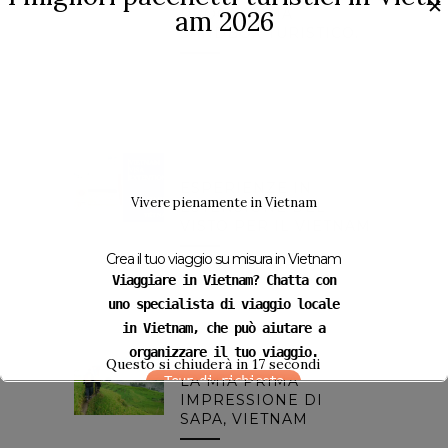
✕
am 2026
PROGRAMMA
SANDBOX TURISTICO.
24 novembre 2021
BLOG
ESPERIENZE IN
Vivere pienamente in Vietnam
ESTENSIONE DEL
VISTO PER IL VIETNAM
Crea il tuo viaggio su misura in Vietnam
29 gennaio 2021
Viaggiare in Vietnam? Chatta con
uno specialista di viaggio locale
in Vietnam, che può aiutare a
organizzare il tuo viaggio.
BLOG
Questo si chiuderà in
16
secondi
LA MIA PRIMA
Tour di richiesta
IMPRESSIONE DI
SAPA, VIETNAM