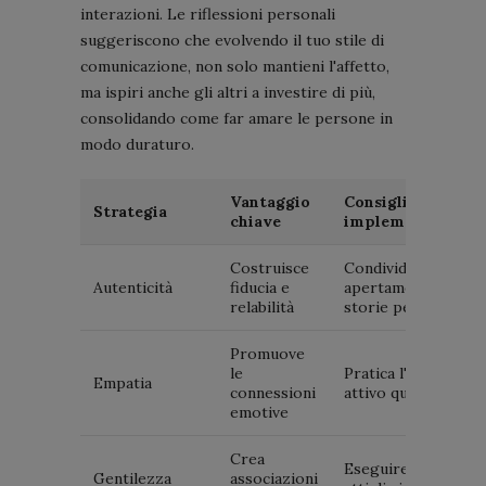
interazioni. Le riflessioni personali
suggeriscono che evolvendo il tuo stile di
comunicazione, non solo mantieni l'affetto,
ma ispiri anche gli altri a investire di più,
consolidando come far amare le persone in
modo duraturo.
Vantaggio
Consiglio di
Strategia
chiave
implementazione
Costruisce
Condividi
Autenticità
fiducia e
apertamente
relabilità
storie personali
Promuove
le
Pratica l'ascolto
Empatia
connessioni
attivo quotidiano
emotive
Crea
Eseguire piccoli
Gentilezza
associazioni