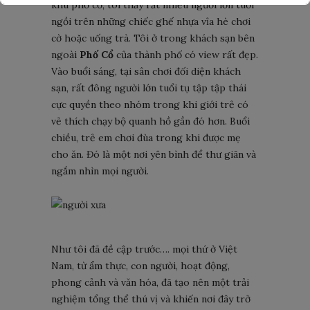
khu phố cổ, tôi thấy rất nhiều người lớn tuổi
Yêu cầu tour du lịch
ngồi trên những chiếc ghế nhựa vỉa hè chơi
cờ hoặc uống trà. Tôi ở trong khách sạn bên
ngoài
Phố Cổ
của thành phố có view rất đẹp.
Vào buổi sáng, tại sân chơi đối diện khách
sạn, rất đông người lớn tuổi tụ tập tập thái
cực quyền theo nhóm trong khi giới trẻ có
vẻ thích chạy bộ quanh hồ gần đó hơn. Buổi
chiều, trẻ em chơi đùa trong khi được mẹ
cho ăn. Đó là một nơi yên bình để thư giãn và
ngắm nhìn mọi người.
Như tôi đã đề cập trước…. mọi thứ ở Việt
Nam, từ ẩm thực, con người, hoạt động,
phong cảnh và văn hóa, đã tạo nên một trải
nghiệm tổng thể thú vị và khiến nơi đây trở