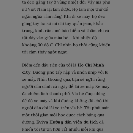
ta đeo găng tay ở vùng nhiệt đới. Vậy mà phụ
nữ Việt Nam lại làm được. Họ làm mọi thứ để
ngăn ngừa rám nắng. Khi đi xe máy, họ đeo
găng tay, áo sơ mi dài tay, quần jean, khẩu
trang, kính râm, mũ bảo hiểm và thậm chí cả
tất dày vào giữa mùa hè – khi nhiệt độ
khoảng 30 độ C. Chỉ nhìn họ thôi cũng khiến
tôi cảm thấy ngột ngạt.
Điểm đến đầu tiên của tôi là
Ho Chi Minh
city
. Đường phố tấp nập và nhộn nhịp với lũ
xe máy. Nhìn thoáng qua, bạn sẽ nghĩ rằng
người dân dành cả ngày để lái xe máy. Xe máy
đã chiếm lĩnh thành phố. Vỉa hè được dùng
để đỗ xe máy và khi đường không đủ chỗ thì
người dân chỉ lái xe trên vỉa hè. Tôi phải mất
một thời gian mới học được cách băng qua
đường.
Eviva Hướng dẫn viên du lịch
đã
khiến tôi tự tin hơn rất nhiều mỗi khi qua