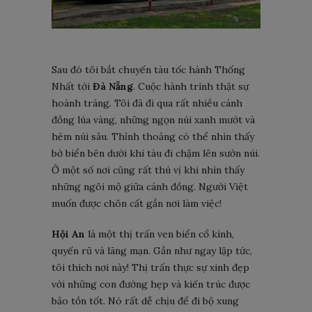
Sau đó tôi bắt chuyến tàu tốc hành Thống
Nhất tới
Đà Nẵng
. Cuộc hành trình thật sự
hoành tráng. Tôi đã đi qua rất nhiều cánh
đồng lúa vàng, những ngọn núi xanh mướt và
hẻm núi sâu. Thỉnh thoảng có thể nhìn thấy
bờ biển bên dưới khi tàu đi chậm lên sườn núi.
Ở một số nơi cũng rất thú vị khi nhìn thấy
những ngôi mộ giữa cánh đồng. Người Việt
muốn được chôn cất gần nơi làm việc!
Hội An
là một thị trấn ven biển cổ kính,
quyến rũ và lãng mạn. Gần như ngay lập tức,
tôi thích nơi này! Thị trấn thực sự xinh đẹp
với những con đường hẹp và kiến ​​trúc được
bảo tồn tốt. Nó rất dễ chịu để đi bộ xung