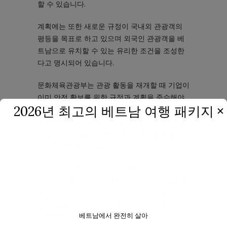
할 수 있습니다.
계획에는 또한 새로운 규정이 국내외 관광객의
평등을 목표로 하고 있으며 외국인 관광객을 베
트남으로 유치할 수 있는 유리한 조건을 조성한
다고 명시되어 있습니다.
문화체육관광부는 관광 활동을 재개할 때 기업이
이미 안전 확보를 위한 규정과 계획을 준수해야
2026년 최고의 베트남 여행 패키지
✕
하기 때문에 기업에 행정 절차를 요구하지 말 것
을 권고하고 있다. 그러나 공안부는 이전에 여행
업체가 관광객을 환영하기 위한 계획을 개발해야
한다고 덧붙였습니다.
아울러, 외교부는 코로나19 이전과 마찬가지로
비자 정책을 조속히 복원하고 PC-Covid 앱을 적
용해 방문객을 지원할 것을 제안하기도 했다. 또
한, 베트남인이 해외로 여행하려면 코비드-19 예
베트남에서 완전히 살아
방접종 증명서를 발급해야 합니다.