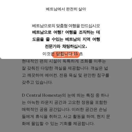
232 Cua Dai, Cam Chau, Hoi An City,
Quang Nam Province
. 홈스테이는 호이안 고
베트남에서 완전히 살아
도시(Hoi An Ancient Town)에서 가까운 거리에
있으며 다양한 상점, 레스토랑, 관광명소에서도
베트남으로의 맞춤형 여행을 만드십시오
가깝습니다.
베트남으로 여행? 여행을 조직하는 데
도움을 줄 수있는 베트남의 지역 여행
숙박 및 편의시설
전문가와 채팅하십시오.
이것은 닫힙니다
14
초
D Central Homestay는 베트남 전통 ​​디자인과
요청 투어
현대적인 편의 시설이 독특하게 조화를 이루는
잘 갖춰진 다양한 객실을 제공합니다. 객실은 넓
고 깨끗하며 에어컨, 전용 욕실 및 편안한 침구를
갖추고 있습니다.
D Central Homestay의 눈에 띄는 특징 중 하나
는 아늑한 라운지 공간과 고요한 정원을 포함한
매력적인 공용 공간입니다. 이러한 공간은 손님
들에게 휴식을 취하고, 사교 활동을 하며, 현지 문
화에 몰입할 수 있는 기회를 제공합니다.