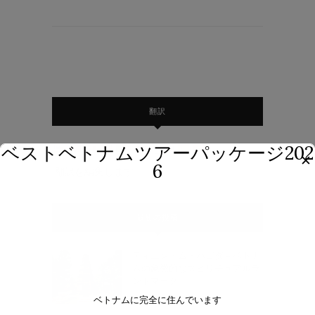
翻訳
ベストベトナムツアーパッケージ202
✕
6
翻訳を編集します。
最新の投稿
ティエン・ム・パゴダ – ベトナ
ムの象徴的なスピリチュアルラ
ンドマーク
2025年5月2日
ベトナムに完全に住んでいます