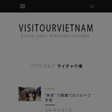
モーダルチェック
ブラウズタグ
ライチャウ省
目的地
“角笛” 12階建てのスロープ
市場
2014 年 11 月 3 日