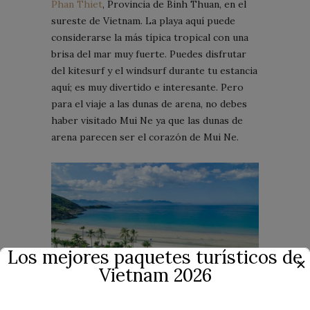
Phan Thiet
, Provincia de Binh Thuan, en el
sureste de Vietnam. La playa aquí puede
considerarse la más típica tropical con una
brisa del mar muy fuerte. Puedes disfrutar
del kitesurf y el windsurf durante tu estancia
aquí; es muy divertido e interesante. Pero
para el viaje a las dunas de arena, no debes
haber visitado Mui Ne ya que las dunas de
arena parecen ser el corazón de Mui Ne.
Los mejores paquetes turísticos de
✕
Vietnam 2026
5. Podría decirse que
Phú Quoc
ahora se ha