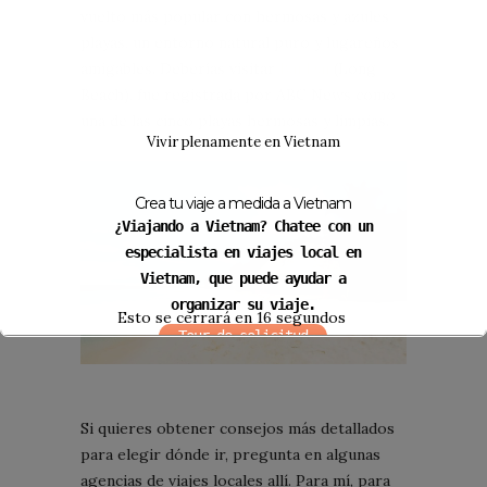
vuelto más popular con hermosas y azules
playas, un entorno natural puro y lugareños
amigables. Deberías visitar
Bai Dai
(Long
Beach), fue registrada por ABC News como
una de las cinco playas hermosas y limpias.
Vivir plenamente en Vietnam
Crea tu viaje a medida a Vietnam
¿Viajando a Vietnam? Chatee con un
especialista en viajes local en
Vietnam, que puede ayudar a
organizar su viaje.
Esto se cerrará en
16
segundos
Tour de solicitud
Si quieres obtener consejos más detallados
para elegir dónde ir, pregunta en algunas
agencias de viajes locales allí. Para mí, para