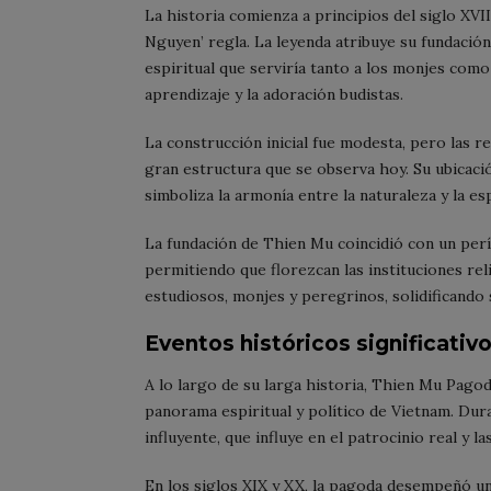
La historia comienza a principios del siglo XV
Nguyen’ regla. La leyenda atribuye su fundaci
espiritual que serviría tanto a los monjes como 
aprendizaje y la adoración budistas.
La construcción inicial fue modesta, pero las 
gran estructura que se observa hoy. Su ubicació
simboliza la armonía entre la naturaleza y la esp
La fundación de Thien Mu coincidió con un perí
permitiendo que florezcan las instituciones rel
estudiosos, monjes y peregrinos, solidificando 
Eventos históricos significativ
A lo largo de su larga historia, Thien Mu Pago
panorama espiritual y político de Vietnam. Dur
influyente, que influye en el patrocinio real y la
En los siglos XIX y XX, la pagoda desempeñó un 