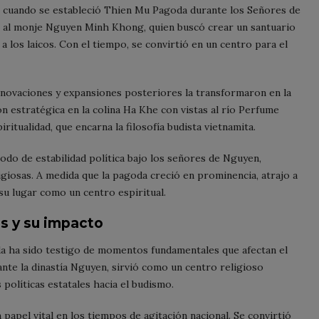
II cuando se estableció Thien Mu Pagoda durante los Señores de
ón al monje Nguyen Minh Khong, quien buscó crear un santuario
a los laicos. Con el tiempo, se convirtió en un centro para el
renovaciones y expansiones posteriores la transformaron en la
n estratégica en la colina Ha Khe con vistas al río Perfume
iritualidad, que encarna la filosofía budista vietnamita.
odo de estabilidad política bajo los señores de Nguyen,
igiosas. A medida que la pagoda creció en prominencia, atrajo a
su lugar como un centro espiritual.
os y su impacto
da ha sido testigo de momentos fundamentales que afectan el
ante la dinastía Nguyen, sirvió como un centro religioso
s políticas estatales hacia el budismo.
papel vital en los tiempos de agitación nacional. Se convirtió