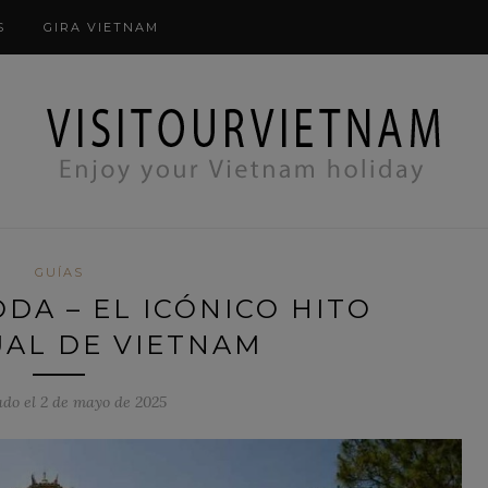
comprobación modal
S
GIRA VIETNAM
GUÍAS
DA – EL ICÓNICO HITO
UAL DE VIETNAM
ado el 2 de mayo de 2025