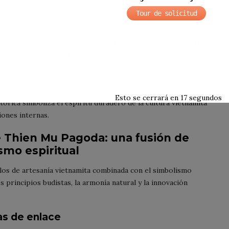
Tour de solicitud
nte entrelazada con la identidad espiritual de Vietnam. Ha
de meditación y celebraciones culturales como los festivales de
e los límites religiosos, contribuyendo significativamente a la
Esto se cerrará en
16
segundos
stórica simboliza el espíritu duradero de la cultura vietnamita
iones internas.
e Thien Mu Pagoda: una fusión de
smo espiritual
los de artesanía vietnamita combinada con el simbolismo
 principios budistas, la armonía natural y la innovación
tas de enlace