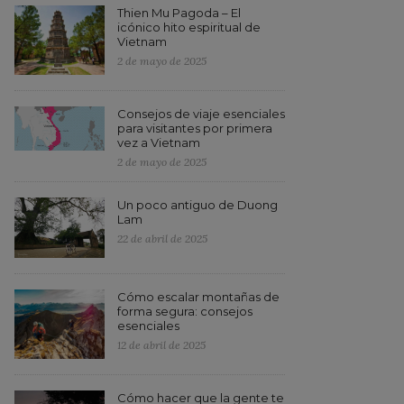
Thien Mu Pagoda – El
icónico hito espiritual de
Vietnam
2 de mayo de 2025
Consejos de viaje esenciales
para visitantes por primera
vez a Vietnam
2 de mayo de 2025
Un poco antiguo de Duong
Lam
22 de abril de 2025
Cómo escalar montañas de
forma segura: consejos
esenciales
12 de abril de 2025
Cómo hacer que la gente te