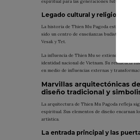
espiritual para las generaciones futuras.
Legado cultural y religioso
La historia de Thien Mu Pagoda está profundame
sido un centro de enseñanzas budistas, retiros 
Vesak y Tet.
La influencia de Thien Mu se extiende más allá d
identidad nacional de Vietnam. Su resiliencia hi
en medio de influencias externas y transformac
Marvillas arquitectónicas d
diseño tradicional y simboli
La arquitectura de Thien Mu Pagoda refleja sig
espiritual. Sus elementos de diseño encarnan los
artística.
La entrada principal y las puer