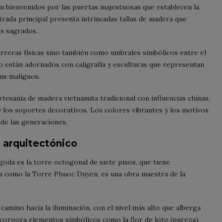
on bienvenidos por las puertas majestuosas que establecen la
ntrada principal presenta intrincadas tallas de madera que
os sagrados.
rreras físicas sino también como umbrales simbólicos entre el
están adornados con caligrafía y esculturas que representan
tus malignos.
tesanía de madera vietnamita tradicional con influencias chinas,
 los soportes decorativos. Los colores vibrantes y los motivos
 de las generaciones.
o arquitectónico
goda es la torre octogonal de siete pisos, que tiene
a como la Torre Phuoc Duyen, es una obra maestra de la
 camino hacia la iluminación, con el nivel más alto que alberga
ncorpora elementos simbólicos como la flor de loto (pureza),