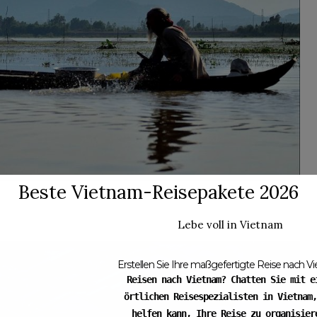
Beste Vietnam-Reisepakete 2026
ating-Saison stellt eine wichtige Einnahmequelle für die
einen und in An Giang im Besonderen dar. Die Geschenke
Schwemmland – werden dazu beitragen, das Leben der
Lebe voll in Vietnam
zu verbessern. Foto von : Long LR.
Erstellen Sie Ihre maßgefertigte Reise nach V
Reisen nach Vietnam? Chatten Sie mit e
örtlichen Reisespezialisten in Vietnam,
helfen kann, Ihre Reise zu organisier