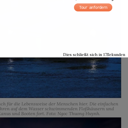
Tour anfordern
Dies schließt sich in
15
Sekunden
ch für die Lebensweise der Menschen hier. Die einfachen
n ihren auf dem Wasser schwimmenden Floßhäusern und
Kanus und Booten fort. Foto: Ngoc Thuong Huynh.