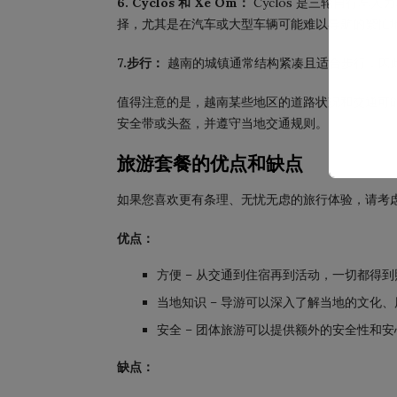
6. Cyclos 和 Xe Om：
Cyclos 是三轮自行车
择，尤其是在汽车或大型车辆可能难以导航的繁忙
7.步行：
越南的城镇通常结构紧凑且适合步行，因
值得注意的是，越南某些地区的道路状况和交通可
安全带或头盔，并遵守当地交通规则。
旅游套餐的优点和缺点
如果您喜欢更有条理、无忧无虑的旅行体验，请考
优点：
方便 – 从交通到住宿再到活动，一切都得
当地知识 – 导游可以深入了解当地的文化
安全 – 团体旅游可以提供额外的安全性和
缺点：