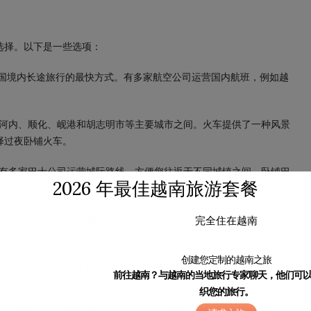
选择。以下是一些选项：
国境内长途旅行的最快方式。有多家航空公司运营国内航班，例如越
河内、顺化、岘港和胡志明市等主要城市之间。火车提供了一种风景
择过夜卧铺火车。
有多家巴士公司运营城际路线，方便您往返于不同城镇之间。卧铺巴
2026 年最佳越南旅游套餐
见方式。然而，它需要谨慎的驾驶技巧和国际或越南摩托车执照。请
完全住在越南
创建您定制的越南之旅
拼车应用程序在主要城市都有提供。它们提供了一种方便、安全的出行方
前往越南？与越南的当地旅行专家聊天，他们可
织您的旅行。