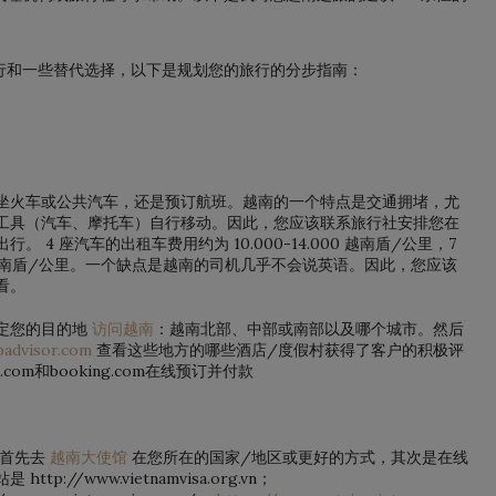
行和一些替代选择，以下是规划您的旅行的分步指南：
坐火车或公共汽车，还是预订航班。越南的一个特点是交通拥堵，尤
工具（汽车、摩托车）自行移动。因此，您应该联系旅行社安排您在
4 座汽车的出租车费用约为 10.000-14.000 越南盾/公里，7
000 越南盾/公里。一个缺点是越南的司机几乎不会说英语。因此，您应该
看。
定您的目的地
访问越南
：越南北部、中部或南部以及哪个城市。然后
padvisor.com
查看这些地方的哪些酒店/度假村获得了客户的积极评
om和booking.com在线预订并付款
。
。首先去
越南大使馆
在您所在的国家/地区或更好的方式，其次是在线
//www.vietnamvisa.org.vn；