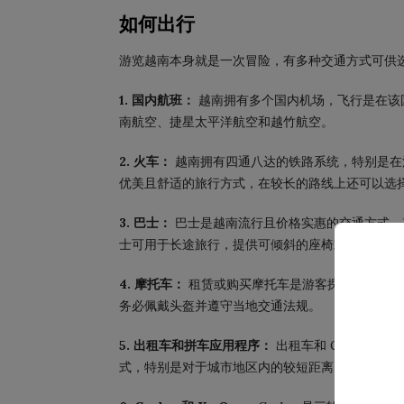
如何出行
游览越南本身就是一次冒险，有多种交通方式可供
1. 国内航班：
越南拥有多个国内机场，飞行是在该
南航空、捷星太平洋航空​​和越竹航空。
2. 火车：
越南拥有四通八达的铁路系统，特别是在
优美且舒适的旅行方式，在较长的路线上还可以选
3. 巴士：
巴士是越南流行且价格实惠的交通方式。
士可用于长途旅行，提供可倾斜的座椅或床。
4. 摩托车：
租赁或购买摩托车是游客探索越南的常
务必佩戴头盔并遵守当地交通法规。
5. 出租车和拼车应用程序：
出租车和 Grab 等
式，特别是对于城市地区内的较短距离。