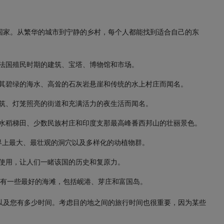
国家。从繁华的城市到宁静的乡村，每个人都能找到适合自己的东
有法国殖民时期的建筑、宝塔、博物馆和市场。
以其碧绿的海水、高耸的石灰岩悬崖和传统的水上村庄而闻名。
建筑、灯笼照亮的街道和充满活力的夜生活而闻名。
有水稻梯田、少数民族村庄和印度支那最高峰番西邦山的壮丽景色。
界上最大、最壮观的洞穴以及多样化的动植物群。
共使用，让人们一睹该国的历史和复原力。
线，拥有一些最好的海滩，包括岘港、芽庄和富国岛。
以及您有多少时间。考虑目的地之间的旅行时间也很重要，因为某些