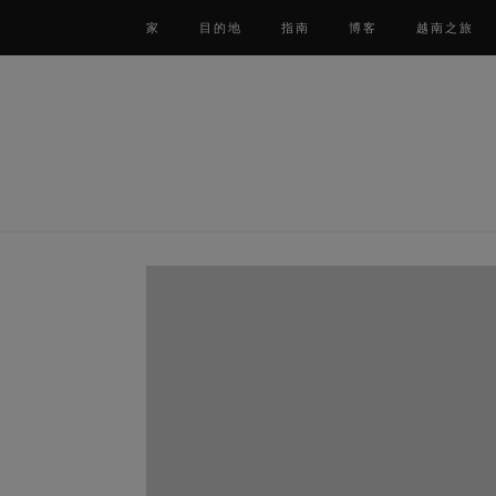
家
目的地
指南
博客
越南之旅