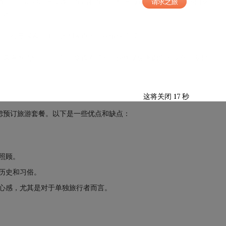
人力车，而 Xe Om 是指摩托车出租车。它们是城市内短途旅行的热门选
请求之旅
地区。
此步行是探索当地社区和景点的一种愉快方式。
能具有挑战性。使用任何交通方式时，始终优先考虑您的安全，系好
这将关闭
16
秒
虑预订旅游套餐。以下是一些优点和缺点：
到照顾。
、历史和习俗。
安心感，尤其是对于单独旅行者而言。