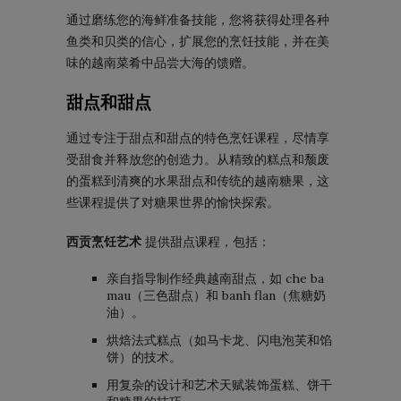
通过磨练您的海鲜准备技能，您将获得处理各种
鱼类和贝类的信心，扩展您的烹饪技能，并在美
味的越南菜肴中品尝大海的馈赠。
甜点和甜点
通过专注于甜点和甜点的特色烹饪课程，尽情享
受甜食并释放您的创造力。从精致的糕点和颓废
的蛋糕到清爽的水果甜点和传统的越南糖果，这
些课程提供了对糖果世界的愉快探索。
西贡烹饪艺术
提供甜点课程，包括：
亲自指导制作经典越南甜点，如 che ba
mau（三色甜点）和 banh flan（焦糖奶
油）。
烘焙法式糕点（如马卡龙、闪电泡芙和馅
饼）的技术。
用复杂的设计和艺术天赋装饰蛋糕、饼干