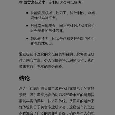
在
西贡烹饪艺术
，定制研讨会可以解决：
技能发展领域，如刀工、酱汁制作、糕点
装饰或风味平衡。
对越南当地美食、国际烹饪风格或实验性
融合菜肴的烹饪兴趣。
鼓励创造力、团队合作和烹饪创新的个性
化挑战或项目。
通过提前传达您的烹饪目的和目的，您将确保研
讨会内容丰富、令人愉快并符合您的期望，从而
带来有益且充实的烹饪体验。
结论
总之，胡志明市提供了多样化且充满活力的烹饪
景观，吸引着有抱负的厨师和经验丰富的厨师探
索其丰富的风味、技术和传统。从正宗的越南烹
饪体验到分子美食专业研讨会，这座城市的烹饪
课程迎合了广泛的兴趣和喜好，确保每个人都能