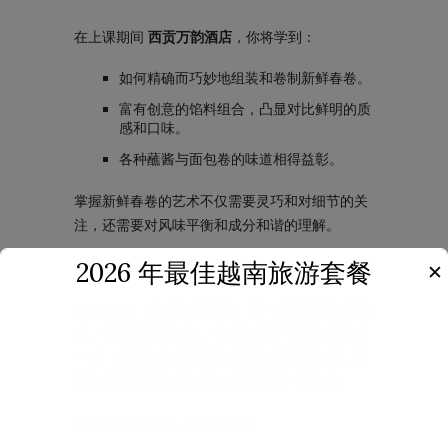
在上课期间
西贡万韵酒店
，你将学到：
如何精确而巧妙地组装和卷制新鲜春卷。
富有创意的馅料组合，凸显对比鲜明的质
感和口味。
各种蘸酱与面包卷的味道相得益彰。
掌握新鲜春卷的艺术不仅需要灵巧和对细节的关
注，还需要对风味平衡和成分和谐的理解。
2026 年最佳越南旅游套餐
Banh Xeo 和越南煎饼
✕
Banh xeo（越南铁板薄饼）是一种香脆可口的美
食，将姜黄面糊与虾、猪肉和豆芽等馅料混合在
一起。这些金色煎饼是越南流行的街头食品，以
其令人满意的松脆和鲜味丰富的馅料而闻名。
在
西贡烹饪艺术
，您将探索：