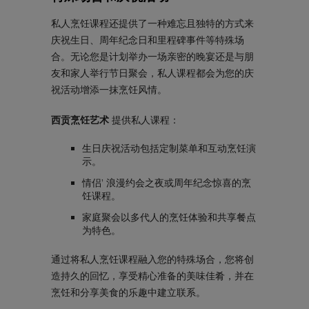
私人烹饪课程还提供了一种难忘且独特的方式来
庆祝生日、周年纪念日和里程碑事件等特殊场
合。无论您是计划举办一场亲密的晚宴还是与朋
友和家人举行节日聚会，私人课程都会为您的庆
祝活动增添一抹烹饪风情。
西贡烹饪艺术
提供私人课程：
生日庆祝活动包括定制菜单和互动烹饪演
示。
情侣’ 浪漫约会之夜或周年纪念惊喜的烹
饪课程。
家庭聚会以多代人的烹饪体验和共享餐点
为特色。
通过将私人烹饪课程融入您的特殊场合，您将创
造持久的回忆，享受精心准备的美味佳肴，并在
烹饪和分享美食的乐趣中建立联系。