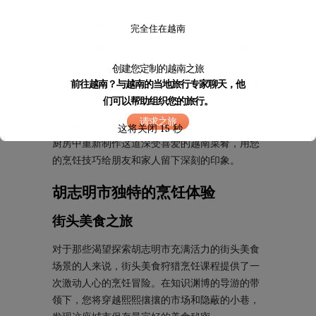
制作薄而花边的 banh xeo 外壳的技术，
其脆度非常漂亮。
完全住在越南
美味的馅料和配菜增强了煎饼的味道和质
地。
创建您定制的越南之旅
如何在每一口中实现酥脆与嫩滑的完美平
前往越南？与越南的当地旅行专家聊天，他
衡。
们可以帮助组织您的旅行。
请求之旅
通过掌握 banh xeo 的艺术，您将能够在自己的
这将关闭
14
秒
厨房中重新制作这道深受喜爱的越南菜肴，用您
的烹饪技巧给朋友和家人留下深刻的印象。
胡志明市独特的烹饪体验
街头美食之旅
对于那些渴望探索胡志明市充满活力的街头美食
场景的人来说，街头美食狩猎烹饪课程提供了一
次激动人心的烹饪冒险。在知识渊博的导游的带
领下，您将穿越熙熙攘攘的市场和隐蔽的小巷，