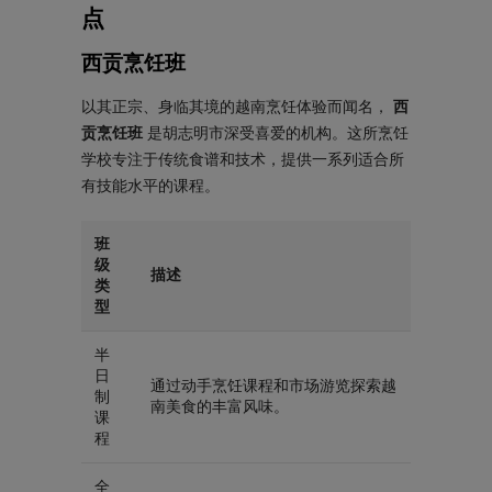
点
西贡烹饪班
以其正宗、身临其境的越南烹饪体验而闻名，
西
贡烹饪班
是胡志明市深受喜爱的机构。这所烹饪
学校专注于传统食谱和技术，提供一系列适合所
有技能水平的课程。
班
级
描述
类
型
半
日
通过动手烹饪课程和市场游览探索越
制
南美食的丰富风味。
课
程
全