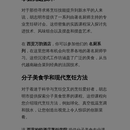
对于那些寻求将烹饪技能提升到新水平的人来
说，胡志明市提供了一系列由著名厨师主持的专
业烹饪研讨会。这些密集的实践课程深入探讨先
进技术、风味组合以及摆盘和摆盘艺术。
在
西贡万韵酒店
，你可以参加他们的
名厨系
列
，在这里您将有机会向世界各地的著名厨师学
习。这些沉浸式工作坊涵盖了广泛的美食，从当
代越南融合菜到经典的法国技术。
分子美食学和现代烹饪方法
对于着迷于科学与烹饪交叉的烹饪爱好者，胡志
明市提供探索分子美食世界的课程。这些课程向
您介绍现代烹饪方法，例如球化、真空低温烹调
和脱水，让您创造出视觉上令人惊叹的创新菜
肴。
该
西贡柏悦酒店烹饪学院
提供分子美食专业课