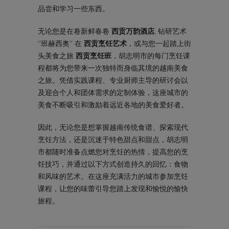
品尝和学习一些东西。
无论您是在卷新鲜春卷
西贡万韵酒店
, 钻研艺术
“班赫西奥” 在
西贡烹饪艺术
，或与您一起踏上街
头美食之旅
西贡烹饪班
，胡志明市的每门烹饪课
程都将为您带来一次独特而身临其境的越南美食
之旅。凭借实践课程、专业厨师主导的研讨会以
及迎合个人和团体需求的定制体验，这座城市的
美食不断吸引和激励着远近各地的美食爱好者。
因此，无论您是想掌握越南传统食谱、探索现代
烹饪方法，还是沉迷于特色甜点和甜点，胡志明
市都随时准备点燃您对烹饪的热情，提高您的烹
饪技巧，并通过以下方式创造持久的回忆：食物
和风味的艺术。在这座充满活力的城市参加烹饪
课程，让您的味蕾引导您踏上发现和愉悦的愉快
旅程。