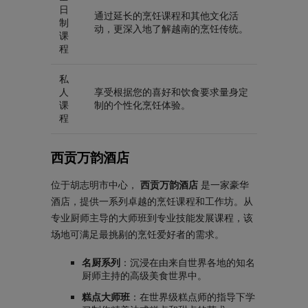
日
通过延长的烹饪课程和其他文化活
制
动，更深入地了解越南的烹饪传统。
课
程
私
人
享受根据您的喜好和饮食要求量身定
课
制的个性化烹饪体验。
程
西贡万韵酒店
位于胡志明市中心，
西贡万韵酒店
是一家豪华
酒店，提供一系列卓越的烹饪课程和工作坊。从
专业厨师主导的大师班到专业技能发展课程，该
场地可满足最挑剔的烹饪爱好者的需求。
名厨系列
：沉浸在由来自世界各地的知名
厨师主持的高级美食世界中。
糕点大师班
：在世界级糕点师的指导下学