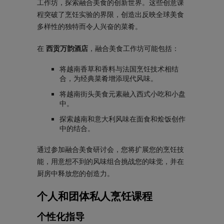
工作坊，探索融合美食的创新世界。这些创意课
程突破了烹饪实验的界限，创造出反映全球美食
多样性的独特而令人兴奋的菜肴。
在
西贡万韵酒店
，融合美食工作坊可能包括：
将越南香草和香料与法国烹饪技术相结
合，为经典菜肴增添现代风味。
将越南街头美食元素融入西式小吃和小盘
中。
探索越南和意大利风味在面食和烩饭创作
中的结合。
通过参加融合美食研讨会，您将扩展您的烹饪技
能，用意想不到的风味组合挑战您的味觉，并在
厨房中释放您的创造力。
个人和团体私人烹饪课程
个性化指导