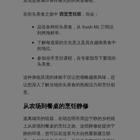
发现这座城市保存最完好的美食秘密。
在街头美食之旅中
西贡烹饪班
，你会：
品尝各种街头美食，从 Banh Mi 三明治
到烤海鲜串。
了解每道菜的文化意义及其在越南美食中
的地位。
参加动手烹饪课程，在专家指导下重现街
头美食。
这种身临其境的体验不仅让您领略越南风味，还
让您深入了解当地街头美食的热闹活力和烹饪创
意。
从农场到餐桌的烹饪静修
逃离城市的喧嚣，在胡志明市周边宁静的乡村踏
上从农场到餐桌的烹饪之旅。这些静修处提供宁
静的环境，您可以在这里与大自然重新建立联