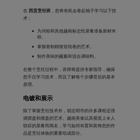
在
西贡烹饪班
，您将有机会卷起袖子学习以下技
术：
为河粉和其他越南标志性菜肴准备新鲜米
粉。
掌握卷制精致宣纸卷的艺术。
制作美味的蘸酱和混合调味料。
在整个烹饪过程中，讲师将提供专家指导，确保
您不仅学习技术，而且了解每个步骤背后的基本
原理。
电镀和展示
除了掌握烹饪技术外，胡志明市的许多课程还强
调摆盘和摆盘的艺术。越南美食以其视觉上令人
惊叹的菜肴而闻名，学习如何布置和装饰您的作
品是烹饪体验的重要组成部分。