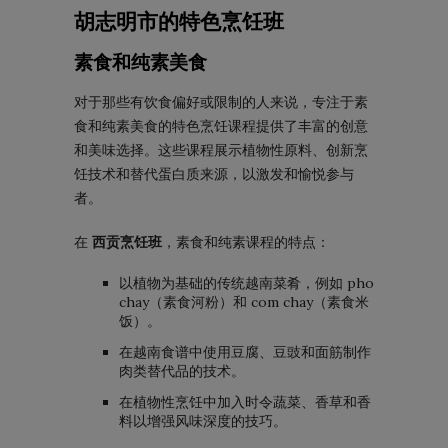
胡志明市的特色烹饪班
素食和纯素美食
对于那些有饮食偏好或限制的人来说，专注于素
食和纯素美食的特色烹饪课程提供了丰富的创意
和美味选择。这些课程展示植物性原料、创新烹
饪技术和替代蛋白质来源，以激发和愉悦参与
者。
在
西贡烹饪班
，素食和纯素课程的特点：
以植物为基础的传统越南菜肴，例如 pho
chay（素食河粉）和 com chay（素食米
饭）。
在越南食谱中使用豆腐、豆豉和面筋制作
肉类替代品的技术。
在植物性烹饪中加入时令蔬菜、香草和香
料以增强风味深度的技巧。