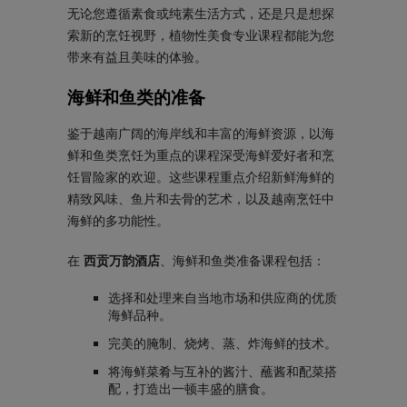
无论您遵循素食或纯素生活方式，还是只是想探
索新的烹饪视野，植物性美食专业课程都能为您
带来有益且美味的体验。
海鲜和鱼类的准备
鉴于越南广阔的海岸线和丰富的海鲜资源，以海
鲜和鱼类烹饪为重点的课程深受海鲜爱好者和烹
饪冒险家的欢迎。这些课程重点介绍新鲜海鲜的
精致风味、鱼片和去骨的艺术，以及越南烹饪中
海鲜的多功能性。
在
西贡万韵酒店
、海鲜和鱼类准备课程包括：
选择和处理来自当地市场和供应商的优质
海鲜品种。
完美的腌制、烧烤、蒸、炸海鲜的技术。
将海鲜菜肴与互补的酱汁、蘸酱和配菜搭
配，打造出一顿丰盛的膳食。