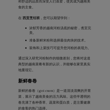
和舒适的品质而深受人们喜爱，使其成为越南美
食的主食。
在
西贡烹饪班
，您可以期望学到：
浓郁芳香的越南河粉汤底的秘密，煮至完
美。
准备新鲜米粉和选择最佳肉块的技术。
装饰和上菜技巧可提升您河粉的表现力。
通过深入研究河粉制作的细微差别，您将对这道
典型的越南菜肴有新的认识，并能够在家里真实
地重现它。
新鲜春卷
新鲜的春卷（goi cuon）是一道清淡清爽的开胃
菜，展示了越南美食的活力风味。这些半透明的
卷充满了各种香草、蔬菜和蛋白质，是注重健康
的食客的热门选择。