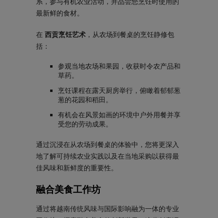
系，参与有机农业活动，并品尝您烹饪时使用的
最新鲜的食材。
在
西贡烹饪艺术
，从农场到餐桌的烹饪静修包
括：
参观当地农场和果园，收获时令农产品和
草药。
烹饪课程在露天厨房举行，俯瞰着郁郁葱
葱的花园和稻田。
有机会在风景如画的环境中户外用餐并享
受您的劳动成果。
通过沉浸在从农场到餐桌的体验中，您将更深入
地了解可持续农业实践以及在当地采购以获得最
佳风味和新鲜度的重要性。
融合美食工作坊
通过将越南传统风味与国际影响融为一体的专业