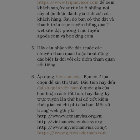
https://www.tripadvisor.com
để xem
khách sạn/resort nào ở những nơi
này nhận được đánh giá tích cực của
khách hàng. Sau đó bạn có thể đặt và
thanh toán trực tuyến thông qua 2
website đặt phòng trực tuyến
agoda.com và booking.com
Hãy cân nhắc việc đặt trước các
chuyến tham quan hoặc hoạt động,
đặc biệt là đối với các điểm tham quan
nổi tiếng.
Áp dụng
Vietnam visa
: Bạn có 2 lựa
chọn để xin thị thực. Đầu tiên hãy đến
đại sứ quán việt nam
ở quốc gia của
bạn hoặc cách tốt hơn, hãy đăng ký
trực tuyến lần thứ hai để tiết kiệm
thời gian và chi phí của bạn. Một số
trang web gợi ý là
http://www.vietnamvisa.org.vn;
http://vietnamvisaembassy.org;
http://www.myvietnamvisa.com/;
https://www.getvisavietnam.com