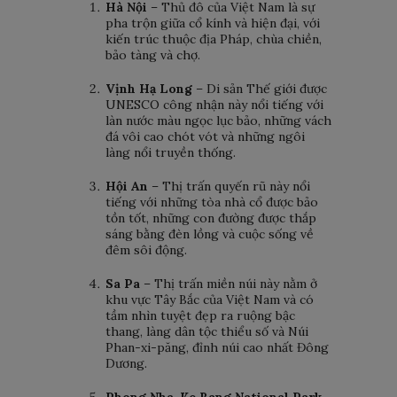
Hà Nội
– Thủ đô của Việt Nam là sự
pha trộn giữa cổ kính và hiện đại, với
kiến ​​trúc thuộc địa Pháp, chùa chiền,
bảo tàng và chợ.
Vịnh Hạ Long
– Di sản Thế giới được
UNESCO công nhận này nổi tiếng với
làn nước màu ngọc lục bảo, những vách
đá vôi cao chót vót và những ngôi
làng nổi truyền thống.
Hội An
– Thị trấn quyến rũ này nổi
tiếng với những tòa nhà cổ được bảo
tồn tốt, những con đường được thắp
sáng bằng đèn lồng và cuộc sống về
đêm sôi động.
Sa Pa
– Thị trấn miền núi này nằm ở
khu vực Tây Bắc của Việt Nam và có
tầm nhìn tuyệt đẹp ra ruộng bậc
thang, làng dân tộc thiểu số và Núi
Phan-xi-păng, đỉnh núi cao nhất Đông
Dương.