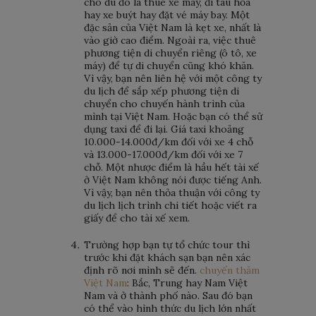
cho dù đó là thuê xe máy, đi tàu hỏa
hay xe buýt hay đặt vé máy bay. Một
đặc sản của Việt Nam là kẹt xe, nhất là
vào giờ cao điểm. Ngoài ra, việc thuê
phương tiện di chuyển riêng (ô tô, xe
máy) để tự di chuyển cũng khó khăn.
Vì vậy, bạn nên liên hệ với một công ty
du lịch để sắp xếp phương tiện di
chuyển cho chuyến hành trình của
mình tại Việt Nam. Hoặc bạn có thể sử
dụng taxi để đi lại. Giá taxi khoảng
10.000-14.000đ/km đối với xe 4 chỗ
và 13.000-17.000đ/km đối với xe 7
chỗ. Một nhược điểm là hầu hết tài xế
ở Việt Nam không nói được tiếng Anh.
Vì vậy, bạn nên thỏa thuận với công ty
du lịch lịch trình chi tiết hoặc viết ra
giấy để cho tài xế xem.
Trường hợp bạn tự tổ chức tour thì
trước khi đặt khách sạn bạn nên xác
định rõ nơi mình sẽ đến.
chuyến thăm
Việt Nam
: Bắc, Trung hay Nam Việt
Nam và ở thành phố nào. Sau đó bạn
có thể vào hình thức du lịch lớn nhất